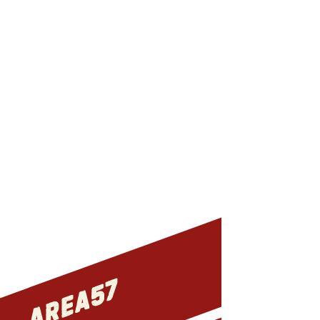
N
A
M
R
O
F
R
E
P
AREA57